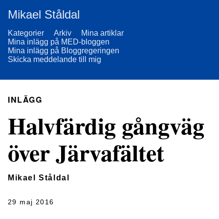
Mikael Ståldal
Kategorier
Arkiv
Mina artiklar
Mina inlägg på MED-bloggen
Mina inlägg på Bloggregeringen
Skicka meddelande till mig
INLÄGG
Halvfärdig gångväg
över Järvafältet
Mikael Ståldal
29 maj 2016