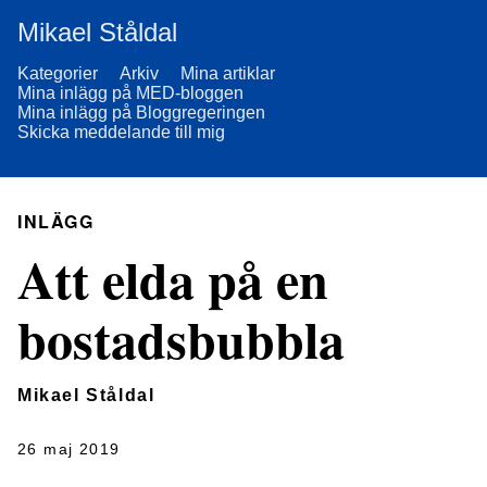
Mikael Ståldal
Kategorier
Arkiv
Mina artiklar
Mina inlägg på MED-bloggen
Mina inlägg på Bloggregeringen
Skicka meddelande till mig
INLÄGG
Att elda på en
bostadsbubbla
Mikael Ståldal
26 maj 2019