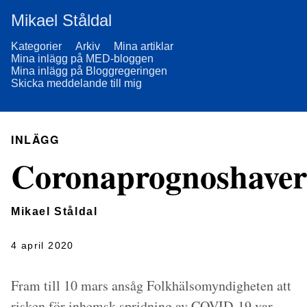
Mikael Ståldal
Kategorier
Arkiv
Mina artiklar
Mina inlägg på MED-bloggen
Mina inlägg på Bloggregeringen
Skicka meddelande till mig
INLÄGG
Coronaprognoshaver
Mikael Ståldal
4 april 2020
Fram till 10 mars ansåg Folkhälsomyndigheten att
risken för inhemsk spridning av COVID-19 var