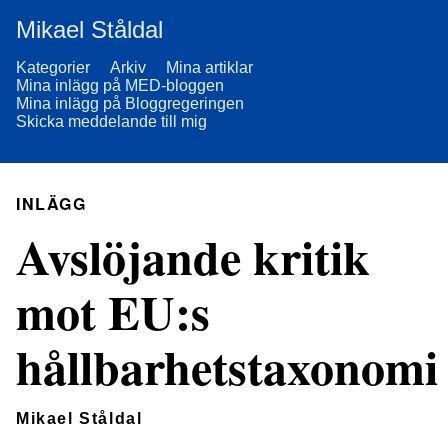
Mikael Ståldal
Kategorier
Arkiv
Mina artiklar
Mina inlägg på MED-bloggen
Mina inlägg på Bloggregeringen
Skicka meddelande till mig
INLÄGG
Avslöjande kritik
mot EU:s
hållbarhetstaxonomi
Mikael Ståldal