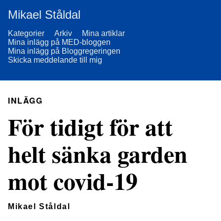
Mikael Ståldal
Kategorier
Arkiv
Mina artiklar
Mina inlägg på MED-bloggen
Mina inlägg på Bloggregeringen
Skicka meddelande till mig
INLÄGG
För tidigt för att
helt sänka garden
mot covid-19
Mikael Ståldal