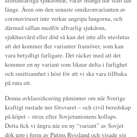
allmänfarliga sjukdomar, varav många har stått där
länge. Även om den senaste omikronvarianten av
coronaviruset inte verkar angripa lungorna, och
därmed sällan medför allvarlig sjukdom,
sjukhusvård eller död så kan det inte alls uteslutas
att det kommer fler varianter framöver, som kan
vara betydligt farligare. Det räcker med att det
kommer en ny variant som liknar delta i farlighet
och smittsamhet i höst för att vi ska vara tillbaka
på ruta ett.
Denna avklassificering påminner om när Sverige
kraftigt rustade ner försvaret – och civil beredskap
på köpet – strax efter Sovjetunionens kollaps.
Detta fick vi ångra när en ny “variant” av Sovjet
dök upp i form av Putins Ryssland och visade sig