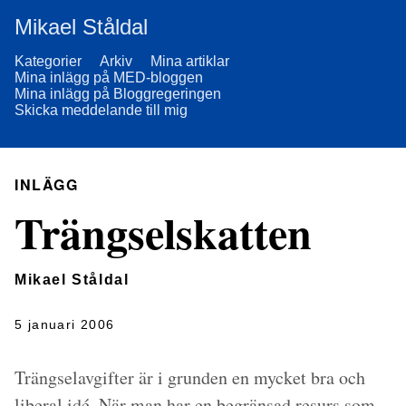
Mikael Ståldal
Kategorier
Arkiv
Mina artiklar
Mina inlägg på MED-bloggen
Mina inlägg på Bloggregeringen
Skicka meddelande till mig
INLÄGG
Trängselskatten
Mikael Ståldal
5 januari 2006
Trängselavgifter är i grunden en mycket bra och
liberal idé. När man har en begränsad resurs som