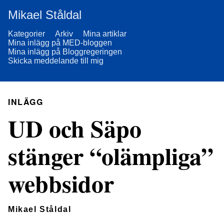
Mikael Ståldal
Kategorier
Arkiv
Mina artiklar
Mina inlägg på MED-bloggen
Mina inlägg på Bloggregeringen
Skicka meddelande till mig
INLÄGG
UD och Säpo
stänger “olämpliga”
webbsidor
Mikael Ståldal