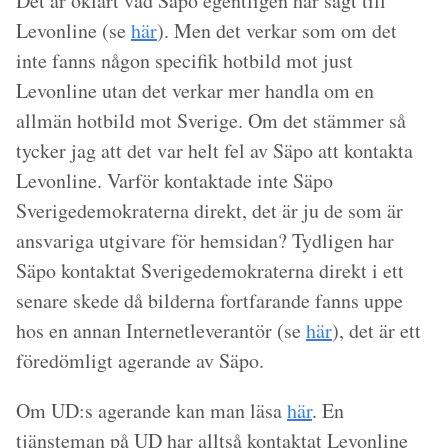
Det är oklart vad Säpo egentligen har sagt till
Levonline (se
här
). Men det verkar som om det
inte fanns någon specifik hotbild mot just
Levonline utan det verkar mer handla om en
allmän hotbild mot Sverige. Om det stämmer så
tycker jag att det var helt fel av Säpo att kontakta
Levonline. Varför kontaktade inte Säpo
Sverigedemokraterna direkt, det är ju de som är
ansvariga utgivare för hemsidan? Tydligen har
Säpo kontaktat Sverigedemokraterna direkt i ett
senare skede då bilderna fortfarande fanns uppe
hos en annan Internetleverantör (se
här
), det är ett
föredömligt agerande av Säpo.
Om UD:s agerande kan man läsa
här
. En
tjänsteman på UD har alltså kontaktat Levonline