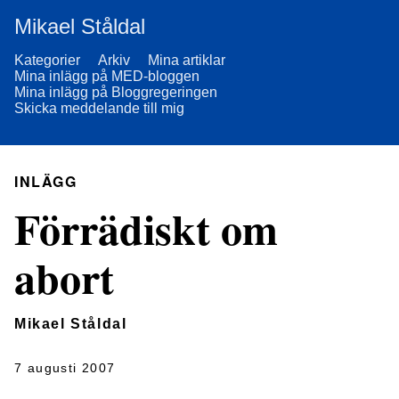
Mikael Ståldal
Kategorier
Arkiv
Mina artiklar
Mina inlägg på MED-bloggen
Mina inlägg på Bloggregeringen
Skicka meddelande till mig
INLÄGG
Förrädiskt om
abort
Mikael Ståldal
7 augusti 2007