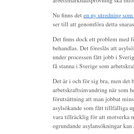
arbetsmarknadsprövning ska infö
Nu finns det
en ny utredning som f
ser till att genomföra detta snaras
Det finns dock ett problem med fö
behandlas. Det föreslås att asyl
under processen fått jobb i Sver
få stanna i Sverige som arbetskraf
Det är i och för sig bra, men det
arbetskraftsinvandring när som h
förutsättning att man jobbat min
asylsökande som fått tillfälliga 
vara tillräcklig för att motverka
ogrundande asylansökningar kan a