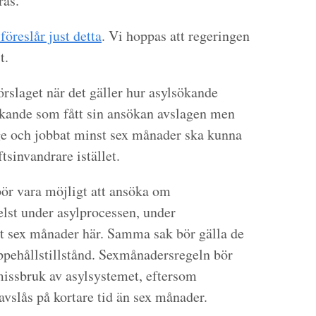
ras.
öreslår just detta
. Vi hoppas att regeringen
t.
rslaget när det gäller hur asylsökande
sökande som fått sin ansökan avslagen men
ige och jobbat minst sex månader ska kunna
tsinvandrare istället.
 bör vara möjligt att ansöka om
elst under asylprocessen, under
st sex månader här. Samma sak bör gälla de
uppehållstillstånd. Sexmånadersregeln bör
 missbruk av asylsystemet, eftersom
vslås på kortare tid än sex månader.