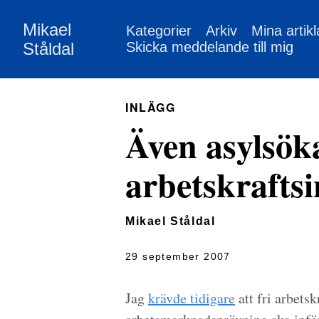
Mikael
Kategorier
Arkiv
Mina artikl
Ståldal
Skicka meddelande till mig
INLÄGG
Även asylsök
arbetskrafts
Mikael Ståldal
29 september 2007
Jag
krävde tidigare
att fri arbets