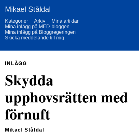
Mikael Ståldal
Kategorier
Arkiv
Mina artiklar
Mina inlägg på MED-bloggen
Mina inlägg på Bloggregeringen
Skicka meddelande till mig
INLÄGG
Skydda
upphovsrätten med
förnuft
Mikael Ståldal