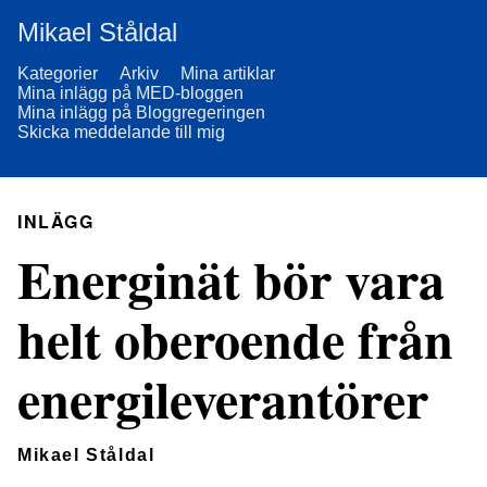
Mikael Ståldal
Kategorier
Arkiv
Mina artiklar
Mina inlägg på MED-bloggen
Mina inlägg på Bloggregeringen
Skicka meddelande till mig
INLÄGG
Energinät bör vara
helt oberoende från
energileverantörer
Mikael Ståldal