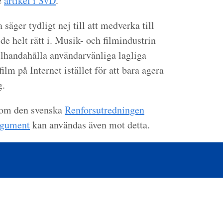
e
artikel i SvD
.
säger tydligt nej till att medverka till
de helt rätt i. Musik- och filmindustrin
illhandahålla användarvänliga lagliga
film på Internet istället för att bara agera
g.
 som den svenska
Renforsutredningen
gument
kan användas även mot detta.