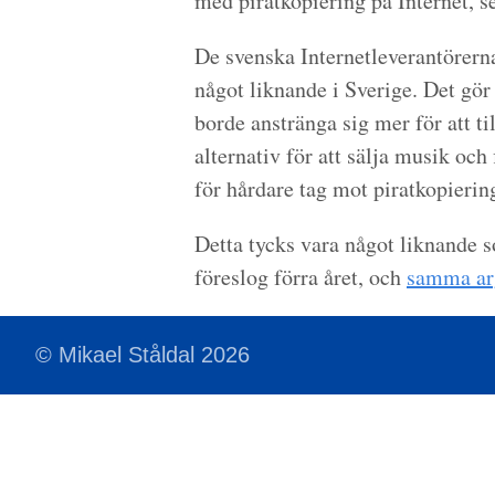
med piratkopiering på Internet, s
De svenska Internetleverantörerna 
något liknande i Sverige. Det gör 
borde anstränga sig mer för att t
alternativ för att sälja musik och 
för hårdare tag mot piratkopierin
Detta tycks vara något liknande
föreslog förra året, och
samma ar
© Mikael Ståldal 2026