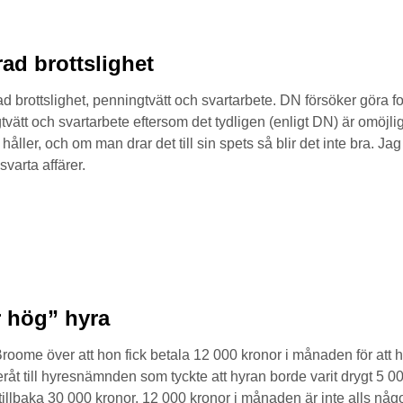
ad brottslighet
 brottslighet, penningtvätt och svartarbete. DN försöker göra fol
tvätt och svartarbete eftersom det tydligen (enligt DN) är omöjligt 
håller, och om man drar det till sin spets så blir det inte bra. Ja
svarta affärer.
r hög” hyra
 Broome över att hon fick betala 12 000 kronor i månaden för att
eråt till hyresnämnden som tyckte att hyran borde varit drygt 5
a tillbaka 30 000 kronor. 12 000 kronor i månaden är inte alls någ