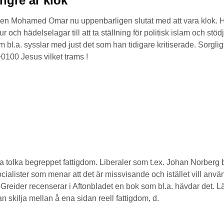
ngre är klok
en Mohamed Omar nu uppenbarligen slutat med att vara klok. Han 
och hädelselagar till att ta ställning för politisk islam och stö
m bl.a. sysslar med just det som han tidigare kritiserade. Sor
0100 Jesus vilket trams !
a tolka begreppet fattigdom. Liberaler som t.ex. Johan Norberg 
ocialister som menar att det är missvisande och istället vill anvä
reider recenserar i Aftonbladet en bok som bl.a. hävdar det. L
an skilja mellan å ena sidan reell fattigdom, d.