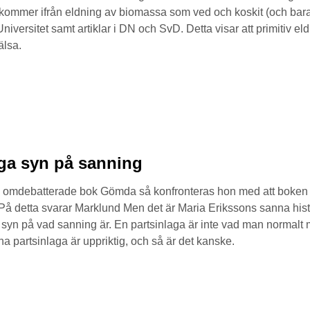
3 kommer ifrån eldning av biomassa som ved och koskit (och bara t
ersitet samt artiklar i DN och SvD. Detta visar att primitiv eld
älsa.
ga syn på sanning
ds omdebatterade bok Gömda så konfronteras hon med att boken 
 På detta svarar Marklund Men det är Maria Erikssons sanna his
 syn på vad sanning är. En partsinlaga är inte vad man normalt
na partsinlaga är uppriktig, och så är det kanske.