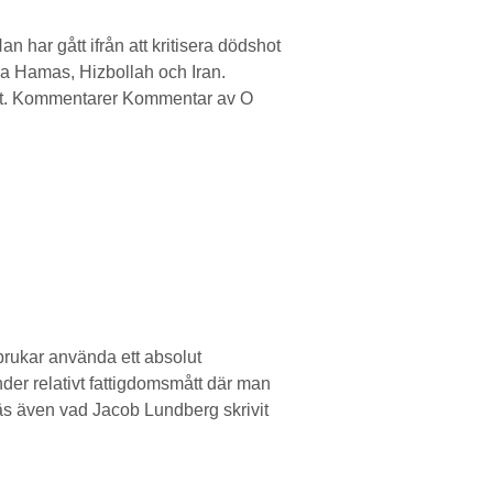
har gått ifrån att kritisera dödshot
dja Hamas, Hizbollah och Iran.
gligt. Kommentarer Kommentar av O
brukar använda ett absolut
nder relativt fattigdomsmått där man
äs även vad Jacob Lundberg skrivit