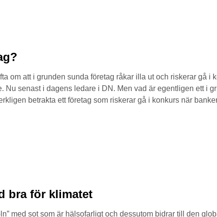
ag?
ofta om att i grunden sunda företag råkar illa ut och riskerar gå i 
are. Nu senast i dagens ledare i DN. Men vad är egentligen ett i 
kligen betrakta ett företag som riskerar gå i konkurs när bankern
d bra för klimatet
ln” med sot som är hälsofarligt och dessutom bidrar till den gl