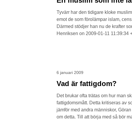
En muslim som inte lä
Tyvärr har den tidigare kloke muslim
emot de som förolämpar islam, censur 
Därmed stödjer han nu de krafter so
Henriksen on 2009-01-11 11:39:34 +
6 januari 2009
Vad är fattigdom?
Det brukar ofta trätas om hur man sk
fattigdomsmått. Detta kritiseras av s
jämför med andra människor, Göran G
om detta. Till att börja med så bör m