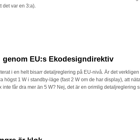
 det var en 3:a).
ng genom EU:s Ekodesigndirektiv
erat i en helt bisarr detaljreglering på EU-nivå. Är det verklige
dra högst 1 W i standby-läge (fast 2 W om de har display), att nä
 inte får dra mer än 5 W? Nej, det är en orimlig detaljreglering 