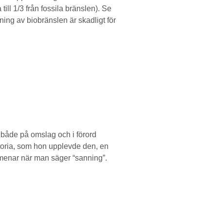
ill 1/3 från fossila bränslen). Se
ning av biobränslen är skadligt för
både på omslag och i förord
toria, som hon upplevde den, en
 menar när man säger “sanning”.