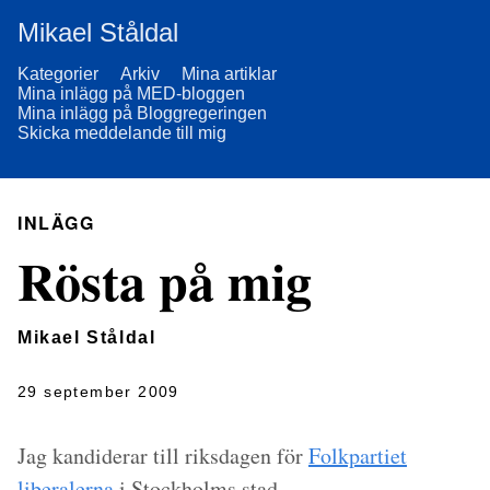
Mikael Ståldal
Kategorier
Arkiv
Mina artiklar
Mina inlägg på MED-bloggen
Mina inlägg på Bloggregeringen
Skicka meddelande till mig
INLÄGG
Rösta på mig
Mikael Ståldal
29 september 2009
Jag kandiderar till riksdagen för
Folkpartiet
liberalerna
i Stockholms stad.