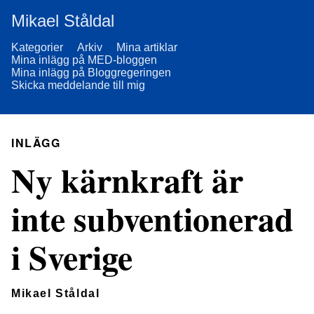
Mikael Ståldal
Kategorier
Arkiv
Mina artiklar
Mina inlägg på MED-bloggen
Mina inlägg på Bloggregeringen
Skicka meddelande till mig
INLÄGG
Ny kärnkraft är
inte subventionerad
i Sverige
Mikael Ståldal