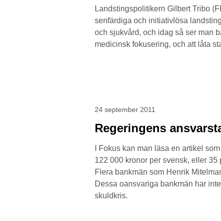
Landstingspolitikern Gilbert Tribo (F
senfärdiga och initiativlösa landstin
och sjukvård, och idag så ser man b
medicinsk fokusering, och att låta s
24 september 2011
Regeringens ansvarst
I Fokus kan man läsa en artikel som 
122 000 kronor per svensk, eller 35 p
Flera bankmän som Henrik Mitelman frå
Dessa oansvariga bankmän har inte f
skuldkris.