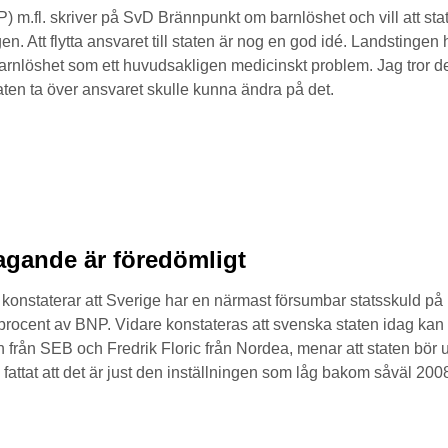
P) m.fl. skriver på SvD Brännpunkt om barnlöshet och vill att sta
gen. Att flytta ansvaret till staten är nog en god idé. Landstinge
arnlöshet som ett huvudsakligen medicinskt problem. Jag tror de
taten ta över ansvaret skulle kunna ändra på det.
agande är föredömligt
konstaterar att Sverige har en närmast försumbar statsskuld på b
rocent av BNP. Vidare konstateras att svenska staten idag kan lå
n SEB och Fredrik Floric från Nordea, menar att staten bör utnyt
attat att det är just den inställningen som låg bakom såväl 200