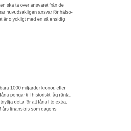
ten ska ta över ansvaret från de
n har huvudsakligen ansvar för hälso-
t är olyckligt med en så ensidig
ara 1000 miljarder kronor, eller
na pengar till historiskt låg ränta.
tja detta för att låna lite extra.
8 års finanskris som dagens