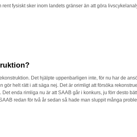
m rent fysiskt sker inom landets gränser än att göra livscykela
truktion?
nstruktion. Det hjälpte uppenbarligen inte, för nu har de ansö
n gör helt rätt i att säga nej. Det är orimligt att försöka rekons
n. Det enda rimliga nu är att SAAB går i konkurs, ju förr desto b
 SAAB redan för två år sedan så hade man sluppit många probl