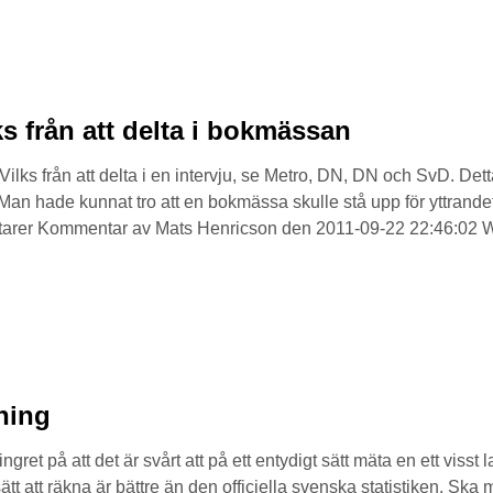
ks från att delta i bokmässan
lks från att delta i en intervju, se Metro, DN, DN och SvD. Det
 Man hade kunnat tro att en bokmässa skulle stå upp för yttrandef
ntarer Kommentar av Mats Henricson den 2011-09-22 22:46:02 
ning
ngret på att det är svårt att på ett entydigt sätt mäta en ett vis
s sätt att räkna är bättre än den officiella svenska statistiken. Sk