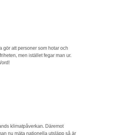
ta gör att personer som hotar och
riheten, men istället fegar man ur.
Word!
st lands klimatpåverkan. Däremot
a man nu mäta nationella utsläpp så är