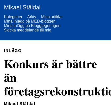
Mikael Ståldal
Kategorier
Arkiv
Mina artiklar
Mina inlägg på MED-bloggen
Mina inlägg på Bloggregeringen
Skicka meddelande till mig
INLÄGG
Konkurs är bättre
än
företagsrekonstrukti
Mikael Ståldal