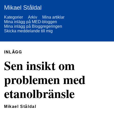
Mikael Ståldal
Kategorier
Arkiv
Mina artiklar
Mina inlägg på MED-bloggen
Mina inlägg på Bloggregeringen
Skicka meddelande till mig
INLÄGG
Sen insikt om
problemen med
etanolbränsle
Mikael Ståldal