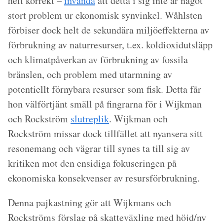
helt korrekt –
invända
att detta i sig inte är något
stort problem ur ekonomisk synvinkel. Wåhlsten
förbiser dock helt de sekundära miljöeffekterna av
förbrukning av naturresurser, t.ex. koldioxidutsläpp
och klimatpåverkan av förbrukning av fossila
bränslen, och problem med utarmning av
potentiellt förnybara resurser som fisk. Detta får
hon välförtjänt smäll på fingrarna för i Wijkman
och Rockström
slutreplik
. Wijkman och
Rockström missar dock tillfället att nyansera sitt
resonemang och vägrar till synes ta till sig av
kritiken mot den ensidiga fokuseringen på
ekonomiska konsekvenser av resursförbrukning.
Denna pajkastning gör att Wijkmans och
Rockströms förslag på skatteväxling med höjd/ny