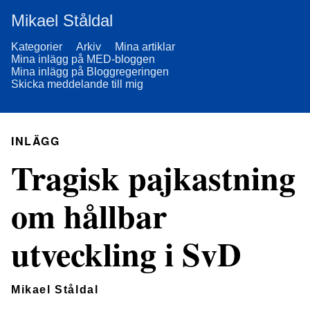
Mikael Ståldal
Kategorier
Arkiv
Mina artiklar
Mina inlägg på MED-bloggen
Mina inlägg på Bloggregeringen
Skicka meddelande till mig
INLÄGG
Tragisk pajkastning
om hållbar
utveckling i SvD
Mikael Ståldal