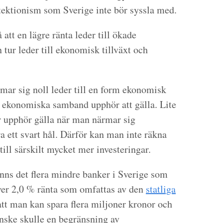
otektionism som Sverige inte bör syssla med.
att en lägre ränta leder till ökade
in tur leder till ekonomisk tillväxt och
rmar sig noll leder till en form ekonomisk
 ekonomiska samband upphör att gälla. Lite
ar upphör gälla när man närmar sig
a ett svart hål. Därför kan man inte räkna
till särskilt mycket mer investeringar.
finns det flera mindre banker i Sverige som
ver 2,0 % ränta som omfattas av den
statliga
att man kan spara flera miljoner kronor och
anske skulle en begränsning av