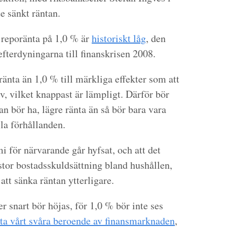
te sänkt räntan.
s reporänta på 1,0 % är
historiskt låg
, den
efterdyningarna till finanskrisen 2008.
änta än 1,0 % till märkliga effekter som att
iv, vilket knappast är lämpligt. Därför bör
n bör ha, lägre ränta än så bör bara vara
la förhållanden.
 för närvarande går hyfsat, och att det
tor bostadsskuldsättning bland hushållen,
att sänka räntan ytterligare.
er snart bör höjas, för 1,0 % bör inte ses
ta vårt svåra beroende av finansmarknaden
,