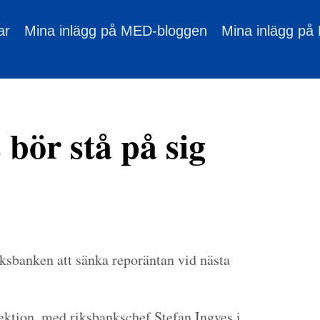
ar
Mina inlägg på MED-bloggen
Mina inlägg på
 bör stå på sig
iksbanken att sänka reporäntan vid nästa
ektion, med riksbankschef Stefan Ingves i