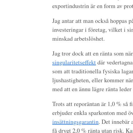
exportindustrin är en form av pr
Jag antar att man också hoppas på 
investeringar i företag, vilket i s
minskad arbetslöshet.
Jag tror dock att en ränta som nä
singularitetseffekt
där vedertagna
som att traditionella fysiska lag
ljushastigheten, eller kommer när
med att en ännu lägre ränta leder 
Trots att reporäntan är 1,0 % så 
erbjuder enkla sparkonton med ö
insättningsgarantin
. Det innebär 
få drygt 2,0 % ränta utan risk. K