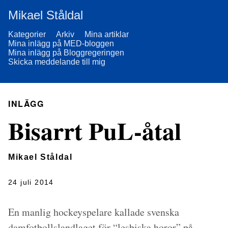
Mikael Ståldal
Kategorier
Arkiv
Mina artiklar
Mina inlägg på MED-bloggen
Mina inlägg på Bloggregeringen
Skicka meddelande till mig
INLÄGG
Bisarrt PuL-åtal
Mikael Ståldal
24 juli 2014
En manlig hockeyspelare kallade svenska
damfotbollslandlaget för “lesbiska horor” på