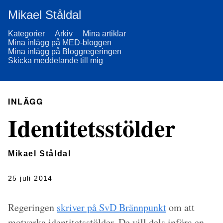
Mikael Ståldal
Kategorier
Arkiv
Mina artiklar
Mina inlägg på MED-bloggen
Mina inlägg på Bloggregeringen
Skicka meddelande till mig
INLÄGG
Identitetsstölder
Mikael Ståldal
25 juli 2014
Regeringen
skriver på SvD Brännpunkt
om att
motverka identitetsstölder. De vill dels införa en