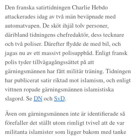
Den franska satirtidningen Charlie Hebdo
attackerades idag av två män beväpnade med
automatvapen. De sköt ihjäl tolv personer,
däribland tidningens chefredaktör, dess tecknare
och två poliser. Därefter flydde de med bil, och
jagas nu av ett massivt polisuppbåd. Enligt fransk
polis tyder tillvägagångssättet på att
gärningsmännen har fått militär träning. Tidningen
har publicerat satir riktad mot islamism, och enligt
vittnen ropade gärningsmännen islamistiska
slagord. Se
DN
och
SvD
.
Även om gärningsmännen inte är identifierade så
förefaller det ställt utom rimligt tvivel att de var
militanta islamister som ligger bakom med tanke