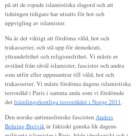
på att de ropade islamistiska slagord och att
tidningen tidigare har utsatts för hot och
uppvigling av islamister.
Nu är det viktigt att fördöma våld, hot och
trakasserier, och stå upp för demokrati,
yttrandefrihet och religionsfrihet. Vi måste av
avstånd från såväl islamister, fascister och andra
som utför eller uppmuntrar till våld, hot och
trakasserier. Vi måste fördöma dagens islamistiska
terrordåd i Paris i samma anda som vi fördömde
det
främlingsfientliga terrordådet i Norge 2011
.
Den norske antimuslimske fascisten
Anders
Behring Breivik
är faktiskt ganska lik dagens
militanta islamister i Paris, både ideologiskt och i