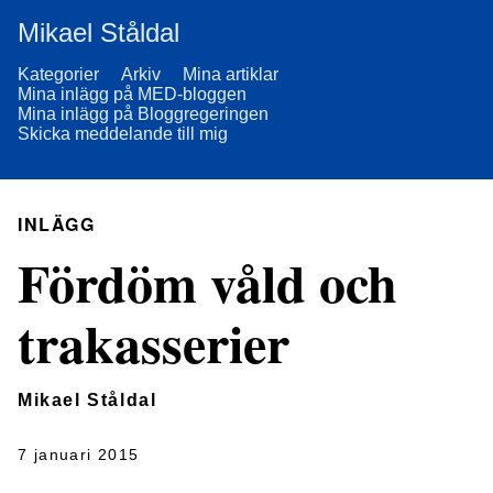
Mikael Ståldal
Kategorier
Arkiv
Mina artiklar
Mina inlägg på MED-bloggen
Mina inlägg på Bloggregeringen
Skicka meddelande till mig
INLÄGG
Fördöm våld och
trakasserier
Mikael Ståldal
7 januari 2015