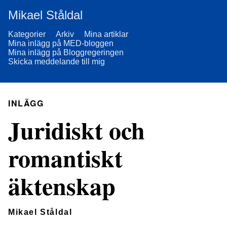
Mikael Ståldal
Kategorier
Arkiv
Mina artiklar
Mina inlägg på MED-bloggen
Mina inlägg på Bloggregeringen
Skicka meddelande till mig
INLÄGG
Juridiskt och
romantiskt
äktenskap
Mikael Ståldal