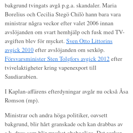
bakgrund tvingats avgå p.g.a. skandaler. Maria
Borelius och Cecilia Stegö Chilò hann bara vara
ministrar några veckor efter valet 2006 innan
avslöjanden om svart hemhjälp och fusk med TV-
avgiften blev för mycket.
Sven Otto Littorins
avgick 2010
efter avslöjanden om sexköp.
Försvarsminister Sten Tolgfors avgick 2012
efter
tvivelaktigheter kring vapenexport till
Saudiarabien.
I Kaplan-affärens efterdyningar avgår nu också Åsa
Romson (mp).
Ministrar och andra höga politiker, oavsett
bakgrund, blir hårt granskade och kan drabbas av
s.k. drev som blir mycket obehagliga. Det verkar