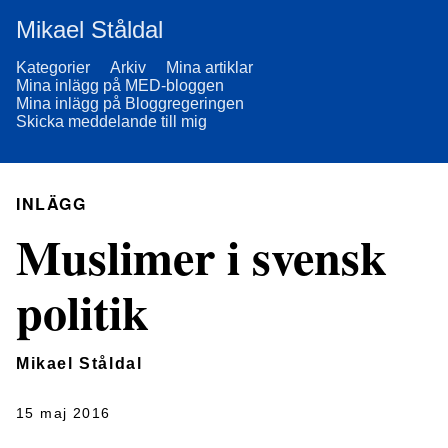
Mikael Ståldal
Kategorier
Arkiv
Mina artiklar
Mina inlägg på MED-bloggen
Mina inlägg på Bloggregeringen
Skicka meddelande till mig
INLÄGG
Muslimer i svensk
politik
Mikael Ståldal
15 maj 2016