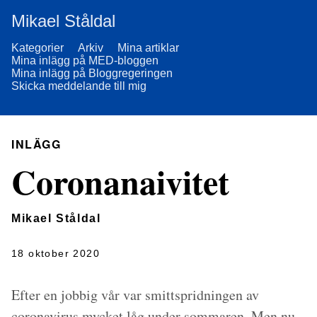
Mikael Ståldal
Kategorier
Arkiv
Mina artiklar
Mina inlägg på MED-bloggen
Mina inlägg på Bloggregeringen
Skicka meddelande till mig
INLÄGG
Coronanaivitet
Mikael Ståldal
18 oktober 2020
Efter en jobbig vår var smittspridningen av
coronavirus mycket låg under sommaren. Men nu