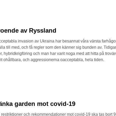
eroende av Ryssland
eptabla invasion av Ukraina har besannat våra värsta farhågor
tälla till med, och få regler som den känner sig bunden av. Tidi
 hybridkrigföring och man har varit noga med att hitta på trovärd
it ohållbara, och aggressionerna oacceptabla, hela tiden.
t sänka garden mot covid-19
 restriktioner och rekommendationer mot covid-19 ska tas bort 9 f