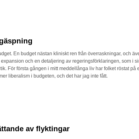
 gäspning
get. En budget nästan kliniskt ren från överraskningar, och även
 expansion och en detaljering av regeringsförklaringen, som i s
itik. För första gången i mitt meddellånga liv har folket röstat på e
r liberalism i budgeten, och det har jag inte fått.
ttande av flyktingar