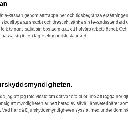
san
 åt a-kassan genom att trappa ner och tidsbegränsa ersättningen
 ska slippa att snabbt och drastiskt sänka sin levandsstandard 
 folk tvingas sälja sin bostad p.g.a. ett halvårs arbetslöshet. Och 
assa sig till en lägre ekonomisk standard.
jurskyddsmyndigheten.
 jag att jag inte visste om det var bra eller inte att lägga ner
isar sig att myndigheten är hett hatad av såväl länsveterinärer 
n. Vad har då Djurskyddsmyndigheten sysslat med under dom här 