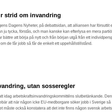
r strid om invandring
ns Dagens Nyheter, på debattsidan, att alliansen har försuttit et
n ju tycka, förstås, och man kanske kan efterlysa en mera part
bättre att börja på nytt och från början utgå från ett individper
om de får jobb så får de enkelt ett uppehållstillstånd.
nvandring, utan sosseregler
t idag arbetskraftsinvandringskommitténs slutbetänkande. Den 
är att när någon icke EU-medborgare söker jobb i Sverige så r
het måste också konstatera att det inte finns någon svensk arbets