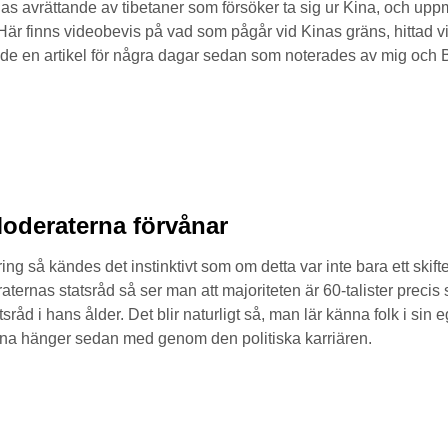
as avrättande av tibetaner som försöker ta sig ur Kina, och up
a. Här finns videobevis på vad som pågår vid Kinas gräns, hittad 
de en artikel för några dagar sedan som noterades av mig och B
oderaterna förvånar
ng så kändes det instinktivt som om detta var inte bara ett skifte 
aternas statsråd så ser man att majoriteten är 60-talister precis
råd i hans ålder. Det blir naturligt så, man lär känna folk i sin 
a hänger sedan med genom den politiska karriären.