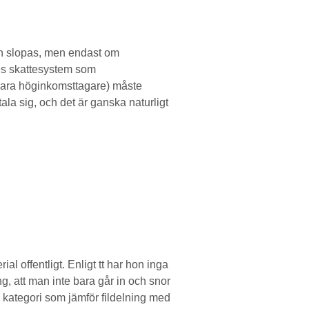
ten slopas, men endast om
ges skattesystem som
r vara höginkomsttagare) måste
ala sig, och det är ganska naturligt
 offentligt. Enligt tt har hon inga
ng, att man inte bara går in och snor
den kategori som jämför fildelning med