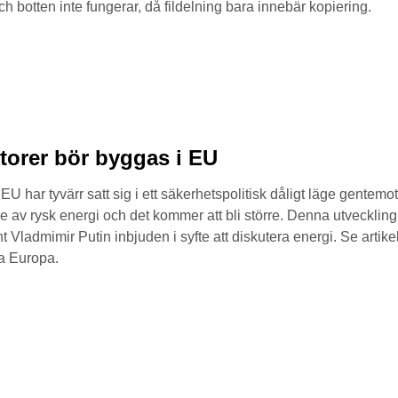
h botten inte fungerar, då fildelning bara innebär kopiering.
ktorer bör byggas i EU
U har tyvärr satt sig i ett säkerhetspolitisk dåligt läge gentemo
de av rysk energi och det kommer att bli större. Denna utveckling
 Vladmimir Putin inbjuden i syfte att diskutera energi. Se artik
a Europa.