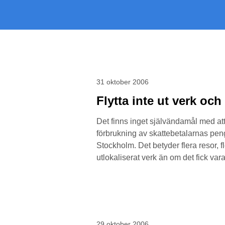
31 oktober 2006
Flytta inte ut verk oc
Det finns inget självändamål med att f
förbrukning av skattebetalarnas peng
Stockholm. Det betyder flera resor, f
utlokaliserat verk än om det fick var
29 oktober 2006