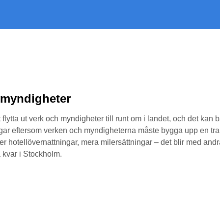
h myndigheter
lytta ut verk och myndigheter till runt om i landet, och det kan ba
ar eftersom verken och myndigheterna måste bygga upp en transport
ler hotellövernattningar, mera milersättningar – det blir med andr
a kvar i Stockholm.