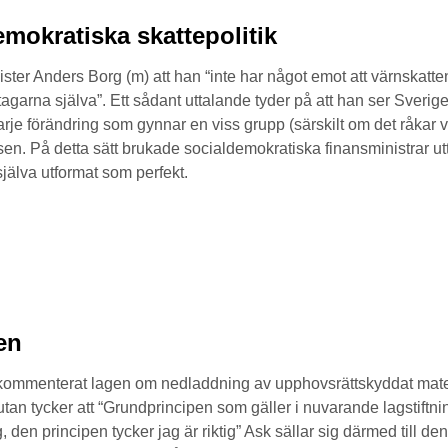
mokratiska skattepolitik
nister Anders Borg (m) att han “inte har något emot att värnskat
agarna själva”. Ett sådant uttalande tyder på att han ser Sveri
t varje förändring som gynnar en viss grupp (särskilt om det råka
sen. På detta sätt brukade socialdemokratiska finansministrar utt
jälva utformat som perfekt.
en
 kommenterat lagen om nedladdning av upphovsrättskyddat material
utan tycker att “Grundprincipen som gäller i nuvarande lagstiftni
ig, den principen tycker jag är riktig” Ask sällar sig därmed till 