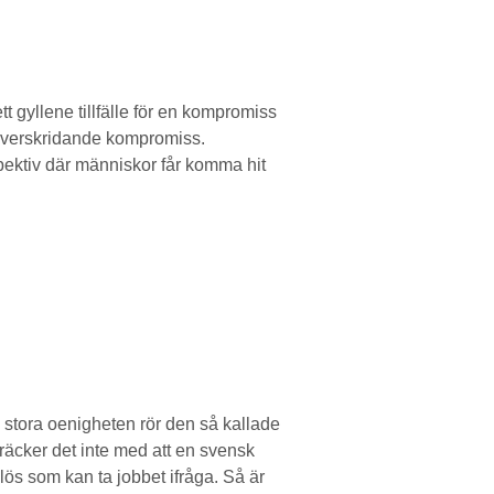
t gyllene tillfälle för en kompromiss
iöverskridande kompromiss.
spektiv där människor får komma hit
stora oenigheten rör den så kallade
äcker det inte med att en svensk
lös som kan ta jobbet ifråga. Så är