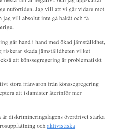
rige nuförtiden. Jag vill att vi går vidare mot
jag vill absolut inte gå bakåt och få
erige.
ring går hand i hand med ökad jämställdhet,
g riskerar skada jämställdheten vilket
också att könssegregering är problematiskt
ativt stora frånvaron från könssegregering
eptera att islamister återinför mer
 är diskrimineringslagens överdrivet starka
trosuppfattning och
aktivistiska