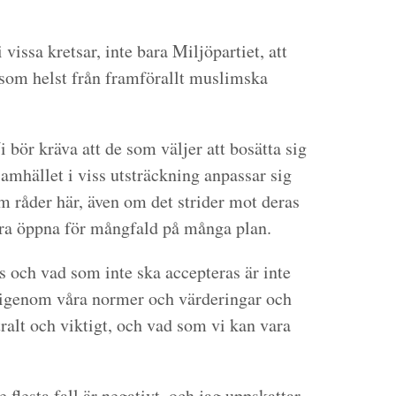
i vissa kretsar, inte bara Miljöpartiet, att
 som helst från framförallt muslimska
i bör kräva att de som väljer att bosätta sig
samhället i viss utsträckning anpassar sig
 råder här, även om det strider mot deras
ara öppna för mångfald på många plan.
 och vad som inte ska accepteras är inte
ar igenom våra normer och värderingar och
alt och viktigt, och vad som vi kan vara
 flesta fall är negativt, och jag uppskattar