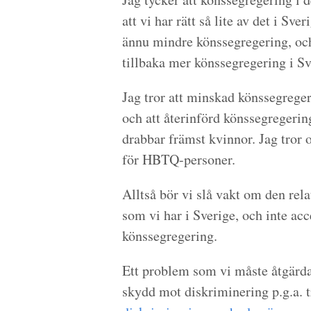
att vi har rätt så lite av det i Sve
ännu mindre könssegregering, och 
tillbaka mer könssegregering i Sv
Jag tror att minskad könssegrege
och att återinförd könssegregerin
drabbar främst kvinnor. Jag tror 
för HBTQ-personer.
Alltså bör vi slå vakt om den rel
som vi har i Sverige, och inte acc
könssegregering.
Ett problem som vi måste åtgärda
skydd mot diskriminering p.g.a. 