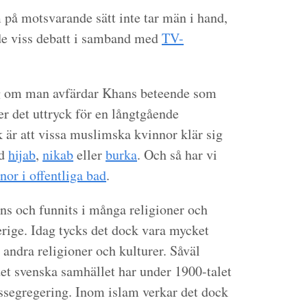
på motsvarande sätt inte tar män i hand,
de viss debatt i samband med
TV-
sig om man avfärdar Khans beteende som
er det uttryck för en långtgående
k är att vissa muslimska kvinnor klär sig
ed
hijab
,
nikab
eller
burka
. Och så har vi
nor i offentliga bad
.
ns och funnits i många religioner och
erige. Idag tycks det dock vara mycket
andra religioner och kulturer. Såväl
et svenska samhället har under 1900-talet
ssegregering. Inom islam verkar det dock