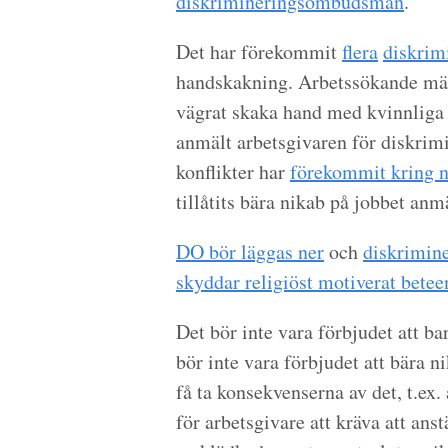
diskrimineringsombudsmän
.
Det har förekommit
flera
diskrimi
handskakning. Arbetssökande män
vägrat skaka hand med kvinnliga a
anmält arbetsgivaren för diskrimi
konflikter har
förekommit kring 
tillåtits bära nikab på jobbet anm
DO bör läggas ner
och
diskrimine
skyddar religiöst motiverat betee
Det bör inte vara förbjudet att b
bör inte vara förbjudet att bära n
få ta konsekvenserna av det, t.ex. 
för arbetsgivare att kräva att anst