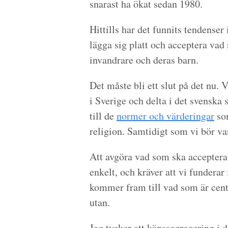
snarast ha ökat sedan 1980.
Hittills har det funnits tendenser 
lägga sig platt och acceptera vad
invandrare och deras barn.
Det måste bli ett slut på det nu. V
i Sverige och delta i det svenska 
till de
normer och värderingar
som
religion. Samtidigt som vi bör v
Att avgöra vad som ska accepteras
enkelt, och kräver att vi funder
kommer fram till vad som är centr
utan.
Jag tycker att könssegregering i de