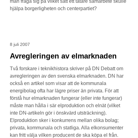
man fråga sig på vilket sätt ett tätare samarbete skulle
hjälpa borgerligheten och centerpartiet?
8 juli 2007
Avregleringen av elmarknaden
Två forskare i teknikhistora skriver på DN Debatt om
avregleringen av den svenska elmarknaden. DN har
också en artikel som visar att de kommunala
energibolag ofta har lägre priser än privata. För att
förstå hur elmarknaden fungerar (eller inte fungerar)
måste man hålla i sär elproduktion och elnät (vilket
inte DN-artikeln gör i önskvärd utsträckning).
Elproduktion sker i konkurrens mellan olika bolag;
privata, kommunala och statliga. Alla elkonsumenter
kan fritt välja vilken producent de ska köpa el från.