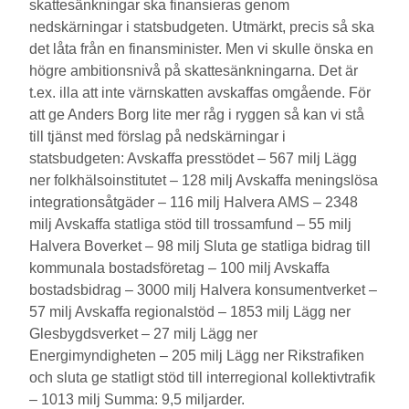
skattesänkningar ska finansieras genom
nedskärningar i statsbudgeten. Utmärkt, precis så ska
det låta från en finansminister. Men vi skulle önska en
högre ambitionsnivå på skattesänkningarna. Det är
t.ex. illa att inte värnskatten avskaffas omgående. För
att ge Anders Borg lite mer råg i ryggen så kan vi stå
till tjänst med förslag på nedskärningar i
statsbudgeten: Avskaffa presstödet – 567 milj Lägg
ner folkhälsoinstitutet – 128 milj Avskaffa meningslösa
integrationsåtgäder – 116 milj Halvera AMS – 2348
milj Avskaffa statliga stöd till trossamfund – 55 milj
Halvera Boverket – 98 milj Sluta ge statliga bidrag till
kommunala bostadsföretag – 100 milj Avskaffa
bostadsbidrag – 3000 milj Halvera konsumentverket –
57 milj Avskaffa regionalstöd – 1853 milj Lägg ner
Glesbygdsverket – 27 milj Lägg ner
Energimyndigheten – 205 milj Lägg ner Rikstrafiken
och sluta ge statligt stöd till interregional kollektivtrafik
– 1013 milj Summa: 9,5 miljarder.