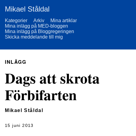
Mikael Ståldal
Kategorier
Arkiv
Mina artiklar
Mina inlägg på MED-bloggen
Mina inlägg på Bloggregeringen
Skicka meddelande till mig
INLÄGG
Dags att skrota
Förbifarten
Mikael Ståldal
15 juni 2013