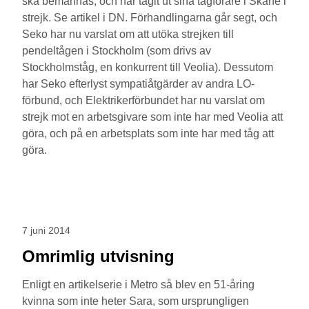
ska bemannas, och har tagit ut sina tågförare i Skåne i
strejk. Se artikel i DN. Förhandlingarna går segt, och
Seko har nu varslat om att utöka strejken till
pendeltågen i Stockholm (som drivs av
Stockholmståg, en konkurrent till Veolia). Dessutom
har Seko efterlyst sympatiåtgärder av andra LO-
förbund, och Elektrikerförbundet har nu varslat om
strejk mot en arbetsgivare som inte har med Veolia att
göra, och på en arbetsplats som inte har med tåg att
göra.
7 juni 2014
Omrimlig utvisning
Enligt en artikelserie i Metro så blev en 51-åring
kvinna som inte heter Sara, som ursprungligen