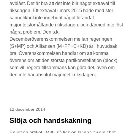
avblåst. Det är bra att det inte blir något extraval till
riksdagen. Ett extraval i mars 2015 hade med stor
sannolikhet inte inneburit något förändat
majoritetsförhållande i riksdagen, och därmed inte löst
några problem. Den s.k.
Decemberöverenskommelsen mellan regeringen
(S+MP) och Alliansen (M+FP+C+KD) är i huvudsak
bra. Överenskommelsen handlar om att komma
överens om att den största partikonstellation (block)
som vill regera tillsammans kan göra det, även om
den inte har absolut majoritet i riksdagen.
12 december 2014
Slöja och handskakning
Enligt en artikel i Mitt i så fick en kvinna av sin chef