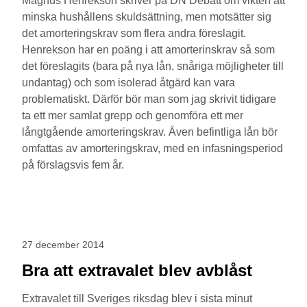
Magnus Henrekson skriver på DN Debatt om vikten att
minska hushållens skuldsättning, men motsätter sig
det amorteringskrav som flera andra föreslagit.
Henrekson har en poäng i att amorterinskrav så som
det föreslagits (bara på nya lån, snåriga möjligheter till
undantag) och som isolerad åtgärd kan vara
problematiskt. Därför bör man som jag skrivit tidigare
ta ett mer samlat grepp och genomföra ett mer
långtgående amorteringskrav. Även befintliga lån bör
omfattas av amorteringskrav, med en infasningsperiod
på förslagsvis fem år.
27 december 2014
Bra att extravalet blev avblåst
Extravalet till Sveriges riksdag blev i sista minut