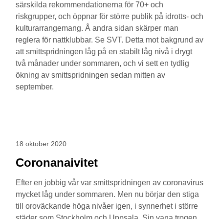
särskilda rekommendationerna för 70+ och
riskgrupper, och öppnar för större publik på idrotts- och
kulturarrangemang. Å andra sidan skärper man
reglera för nattklubbar. Se SVT. Detta mot bakgrund av
att smittspridningen låg på en stabilt låg nivå i drygt
två månader under sommaren, och vi sett en tydlig
ökning av smittspridningen sedan mitten av
september.
18 oktober 2020
Coronanaivitet
Efter en jobbig vår var smittspridningen av coronavirus
mycket låg under sommaren. Men nu börjar den stiga
till oroväckande höga nivåer igen, i synnerhet i större
städer som Stockholm och Uppsala. Sin vana trogen