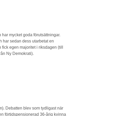
 har mycket goda förutsättningar.
ch har sedan dess utarbetat en
ick egen majoritet i riksdagen (till
från Ny Demokrati).
m). Debatten blev som tydligast när
en förtidspensionerad 36-årig kvinna