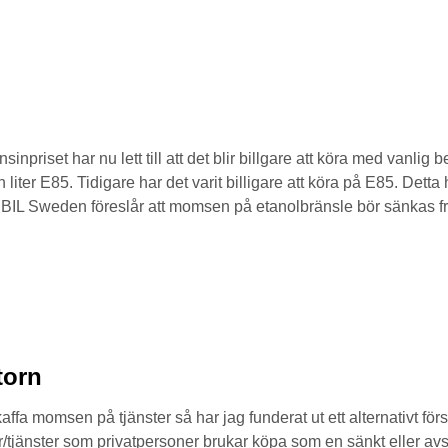
inpriset har nu lett till att det blir billgare att köra med vanl
 liter E85. Tidigare har det varit billigare att köra på E85. Detta 
.) BIL Sweden föreslår att momsen på etanolbränsle bör sänkas fr
torn
affa momsen på tjänster så har jag funderat ut ett alternativt f
r/tjänster som privatpersoner brukar köpa som en sänkt eller av