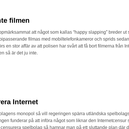
nte filmen
ppmärksammat att något som kallas “happy slapping” breder ut s
bipasserande filmas med mobiltelefonkameror och sprids sedan på
rs en stor affär av att polisen har svårt att få bort filmerna från 
 så är det ju inte.
era Internet
lbolagens monopol så vill regeringen spärra utländska spelbolag
gen funderar på att införa något som liknar den Internetcensur 
ensurera spelbolag så hamnar man på ett sluttande plan där det b