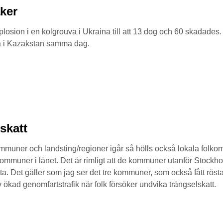
aker
plosion i en kolgrouva i Ukraina till att 13 dog och 60 skadades.
va i Kazakstan samma dag.
lskatt
mmuner och landsting/regioner igår så hölls också lokala folkom
kommuner i länet. Det är rimligt att de kommuner utanför Stockh
ta. Det gäller som jag ser det tre kommuner, som också fått röst
ökad genomfartstrafik när folk försöker undvika trängselskatt.