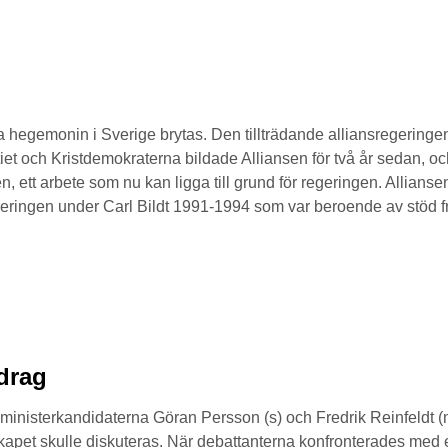
 hegemonin i Sverige brytas. Den tillträdande alliansregeringen
iet och Kristdemokraterna bildade Alliansen för två år sedan, o
tt arbete som nu kan ligga till grund för regeringen. Alliansen f
regeringen under Carl Bildt 1991-1994 som var beroende av stöd 
idrag
sministerkandidaterna Göran Persson (s) och Fredrik Reinfeldt (
kapet skulle diskuteras. När debattanterna konfronterades med 