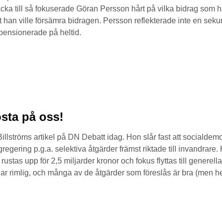
cka till så fokuserade Göran Persson hårt på vilka bidrag som han
att han ville försämra bidragen. Persson reflekterade inte en sek
spensionerade på heltid.
östa på oss!
ströms artikel på DN Debatt idag. Hon slår fast att socialdemok
egregering p.g.a. selektiva åtgärder främst riktade till invandrare
 rustas upp för 2,5 miljarder kronor och fokus flyttas till generel
elar rimlig, och många av de åtgärder som föreslås är bra (men helt