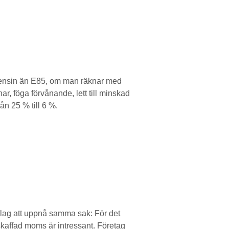
ig bensin än E85, om man räknar med
har, föga förvånande, lett till minskad
ån 25 % till 6 %.
örslag att uppnå samma sak: För det
skaffad moms är intressant. Företag