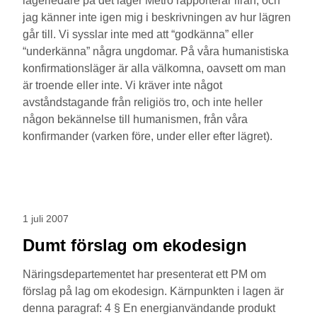
lägerledare på det läger Metro rapporterar ifrån, och
jag känner inte igen mig i beskrivningen av hur lägren
går till. Vi sysslar inte med att “godkänna” eller
“underkänna” några ungdomar. På våra humanistiska
konfirmationsläger är alla välkomna, oavsett om man
är troende eller inte. Vi kräver inte något
avståndstagande från religiös tro, och inte heller
någon bekännelse till humanismen, från våra
konfirmander (varken före, under eller efter lägret).
1 juli 2007
Dumt förslag om ekodesign
Näringsdepartementet har presenterat ett PM om
förslag på lag om ekodesign. Kärnpunkten i lagen är
denna paragraf: 4 § En energianvändande produkt